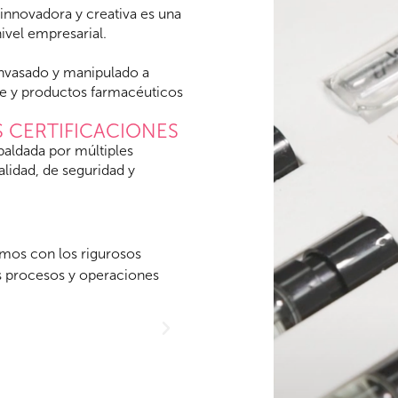
innovadora y creativa es una
ivel empresarial.
nvasado y manipulado a
je y productos farmacéuticos
 CERTIFICACIONES
paldada por múltiples
alidad, de seguridad y
es necesarios para el
Nuestra certificación en e
ad y eficacia de estos
productos se envasan siguien
 13485