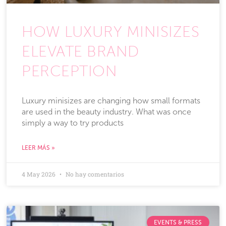
HOW LUXURY MINISIZES
ELEVATE BRAND
PERCEPTION
Luxury minisizes are changing how small formats
are used in the beauty industry. What was once
simply a way to try products
LEER MÁS »
4 May 2026
No hay comentarios
EVENTS & PRESS