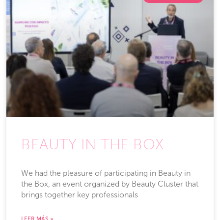
BEAUTY IN THE BOX
We had the pleasure of participating in Beauty in
the Box, an event organized by Beauty Cluster that
brings together key professionals
LEER MÁS »