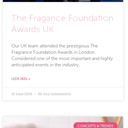
The Fragance Foundation
Awards UK
Our UK team attended the prestigious The
Fragrance Foundation Awards in London.
Considered one of the most important and highly
anticipated events in the industry,
LEER MÁS »
15 June 2026
No hay comentarios
CONCEPTS & TRENDS