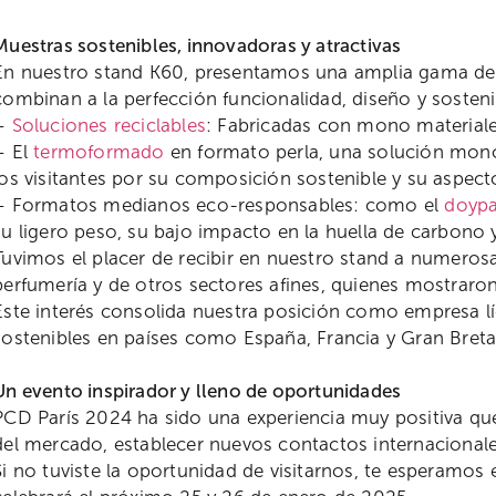
Muestras sostenibles, innovadoras y atractivas
En nuestro stand K60, presentamos una amplia gama d
combinan a la perfección funcionalidad, diseño y sosteni
–
Soluciones reciclables
: Fabricadas con mono materiales 
– El
termoformado
en formato perla, una solución mono
los visitantes por su composición sostenible y su aspect
– Formatos medianos eco-responsables: como el
doyp
su ligero peso, su bajo impacto en la huella de carbono y 
Tuvimos el placer de recibir en nuestro stand a numerosa
perfumería y de otros sectores afines, quienes mostraro
Este interés consolida nuestra posición como empresa l
sostenibles en países como España, Francia y Gran Breta
Un evento inspirador y lleno de oportunidades
PCD París 2024 ha sido una experiencia muy positiva qu
del mercado, establecer nuevos contactos internacionales
Si no tuviste la oportunidad de visitarnos, te esperamos e